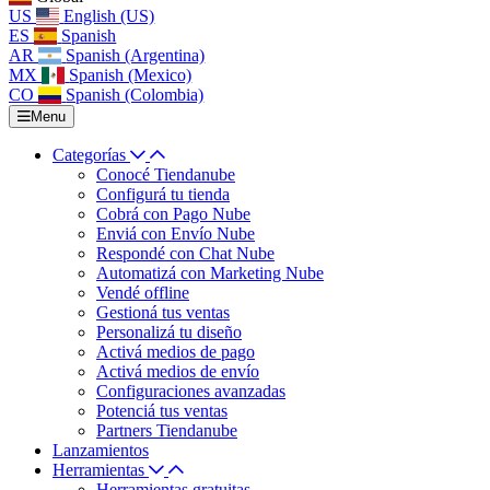
US
English (US)
ES
Spanish
AR
Spanish (Argentina)
MX
Spanish (Mexico)
CO
Spanish (Colombia)
Menu
Categorías
Conocé Tiendanube
Configurá tu tienda
Cobrá con Pago Nube
Enviá con Envío Nube
Respondé con Chat Nube
Automatizá con Marketing Nube
Vendé offline
Gestioná tus ventas
Personalizá tu diseño
Activá medios de pago
Activá medios de envío
Configuraciones avanzadas
Potenciá tus ventas
Partners Tiendanube
Lanzamientos
Herramientas
Herramientas gratuitas