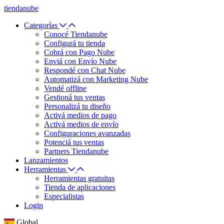
tiendanube
Categorías
Conocé Tiendanube
Configurá tu tienda
Cobrá con Pago Nube
Enviá con Envío Nube
Respondé con Chat Nube
Automatizá con Marketing Nube
Vendé offline
Gestioná tus ventas
Personalizá tu diseño
Activá medios de pago
Activá medios de envío
Configuraciones avanzadas
Potenciá tus ventas
Partners Tiendanube
Lanzamientos
Herramientas
Herramientas gratuitas
Tienda de aplicaciones
Especialistas
Login
Global