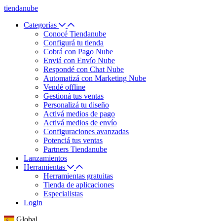
tiendanube
Categorías
Conocé Tiendanube
Configurá tu tienda
Cobrá con Pago Nube
Enviá con Envío Nube
Respondé con Chat Nube
Automatizá con Marketing Nube
Vendé offline
Gestioná tus ventas
Personalizá tu diseño
Activá medios de pago
Activá medios de envío
Configuraciones avanzadas
Potenciá tus ventas
Partners Tiendanube
Lanzamientos
Herramientas
Herramientas gratuitas
Tienda de aplicaciones
Especialistas
Login
Global