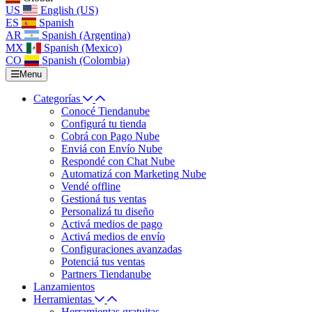
US
English (US)
ES
Spanish
AR
Spanish (Argentina)
MX
Spanish (Mexico)
CO
Spanish (Colombia)
Menu
Categorías
Conocé Tiendanube
Configurá tu tienda
Cobrá con Pago Nube
Enviá con Envío Nube
Respondé con Chat Nube
Automatizá con Marketing Nube
Vendé offline
Gestioná tus ventas
Personalizá tu diseño
Activá medios de pago
Activá medios de envío
Configuraciones avanzadas
Potenciá tus ventas
Partners Tiendanube
Lanzamientos
Herramientas
Herramientas gratuitas