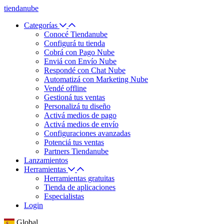
tiendanube
Categorías
Conocé Tiendanube
Configurá tu tienda
Cobrá con Pago Nube
Enviá con Envío Nube
Respondé con Chat Nube
Automatizá con Marketing Nube
Vendé offline
Gestioná tus ventas
Personalizá tu diseño
Activá medios de pago
Activá medios de envío
Configuraciones avanzadas
Potenciá tus ventas
Partners Tiendanube
Lanzamientos
Herramientas
Herramientas gratuitas
Tienda de aplicaciones
Especialistas
Login
Global