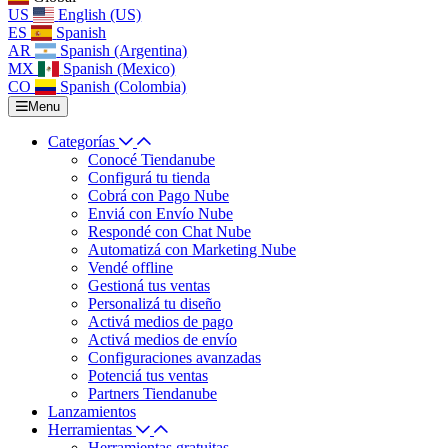
US
English (US)
ES
Spanish
AR
Spanish (Argentina)
MX
Spanish (Mexico)
CO
Spanish (Colombia)
Menu
Categorías
Conocé Tiendanube
Configurá tu tienda
Cobrá con Pago Nube
Enviá con Envío Nube
Respondé con Chat Nube
Automatizá con Marketing Nube
Vendé offline
Gestioná tus ventas
Personalizá tu diseño
Activá medios de pago
Activá medios de envío
Configuraciones avanzadas
Potenciá tus ventas
Partners Tiendanube
Lanzamientos
Herramientas
Herramientas gratuitas