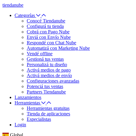
tiendanube
Categorías
Conocé Tiendanube
Configurá tu tienda
Cobrá con Pago Nube
Enviá con Envío Nube
Respondé con Chat Nube
Automatizá con Marketing Nube
Vendé offline
Gestioná tus ventas
Personalizá tu diseño
Activá medios de pago
Activá medios de envío
Configuraciones avanzadas
Potenciá tus ventas
Partners Tiendanube
Lanzamientos
Herramientas
Herramientas gratuitas
Tienda de aplicaciones
Especialistas
Login
Global