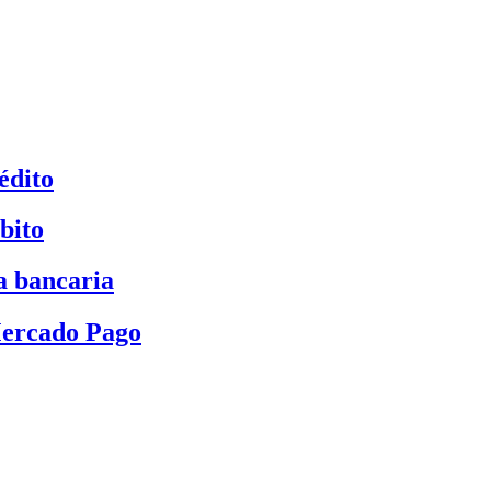
édito
bito
a bancaria
Mercado Pago