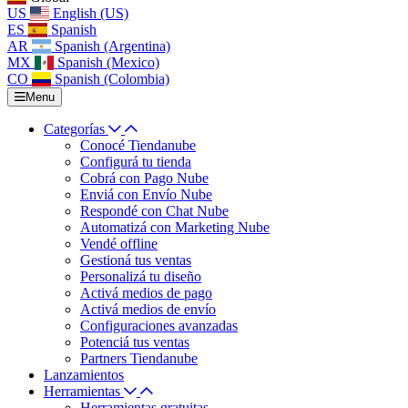
US
English (US)
ES
Spanish
AR
Spanish (Argentina)
MX
Spanish (Mexico)
CO
Spanish (Colombia)
Menu
Categorías
Conocé Tiendanube
Configurá tu tienda
Cobrá con Pago Nube
Enviá con Envío Nube
Respondé con Chat Nube
Automatizá con Marketing Nube
Vendé offline
Gestioná tus ventas
Personalizá tu diseño
Activá medios de pago
Activá medios de envío
Configuraciones avanzadas
Potenciá tus ventas
Partners Tiendanube
Lanzamientos
Herramientas
Herramientas gratuitas