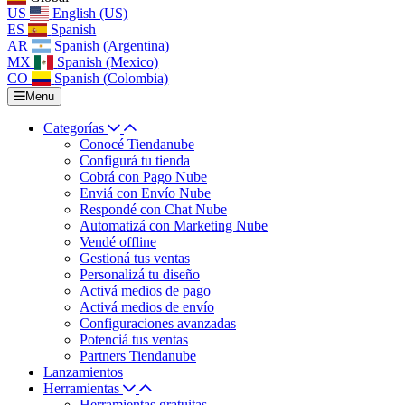
US
English (US)
ES
Spanish
AR
Spanish (Argentina)
MX
Spanish (Mexico)
CO
Spanish (Colombia)
Menu
Categorías
Conocé Tiendanube
Configurá tu tienda
Cobrá con Pago Nube
Enviá con Envío Nube
Respondé con Chat Nube
Automatizá con Marketing Nube
Vendé offline
Gestioná tus ventas
Personalizá tu diseño
Activá medios de pago
Activá medios de envío
Configuraciones avanzadas
Potenciá tus ventas
Partners Tiendanube
Lanzamientos
Herramientas
Herramientas gratuitas