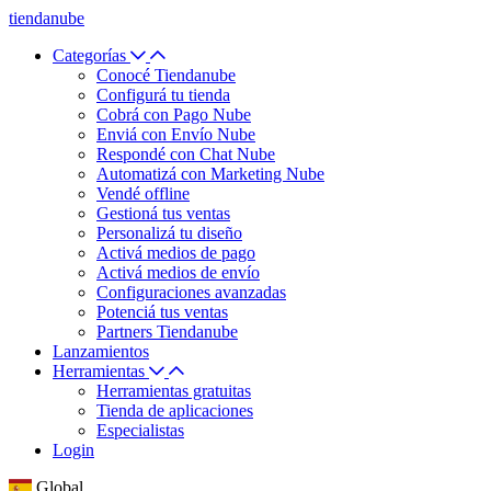
tiendanube
Categorías
Conocé Tiendanube
Configurá tu tienda
Cobrá con Pago Nube
Enviá con Envío Nube
Respondé con Chat Nube
Automatizá con Marketing Nube
Vendé offline
Gestioná tus ventas
Personalizá tu diseño
Activá medios de pago
Activá medios de envío
Configuraciones avanzadas
Potenciá tus ventas
Partners Tiendanube
Lanzamientos
Herramientas
Herramientas gratuitas
Tienda de aplicaciones
Especialistas
Login
Global