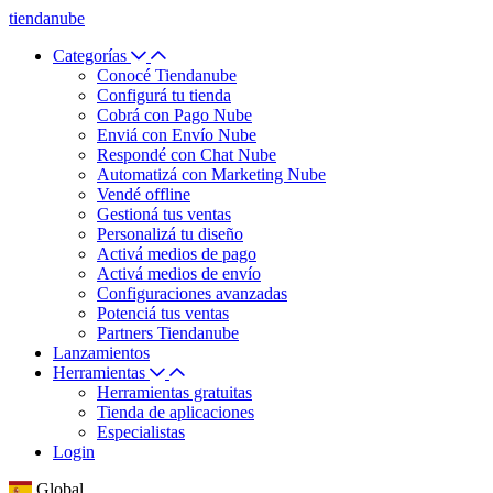
tiendanube
Categorías
Conocé Tiendanube
Configurá tu tienda
Cobrá con Pago Nube
Enviá con Envío Nube
Respondé con Chat Nube
Automatizá con Marketing Nube
Vendé offline
Gestioná tus ventas
Personalizá tu diseño
Activá medios de pago
Activá medios de envío
Configuraciones avanzadas
Potenciá tus ventas
Partners Tiendanube
Lanzamientos
Herramientas
Herramientas gratuitas
Tienda de aplicaciones
Especialistas
Login
Global