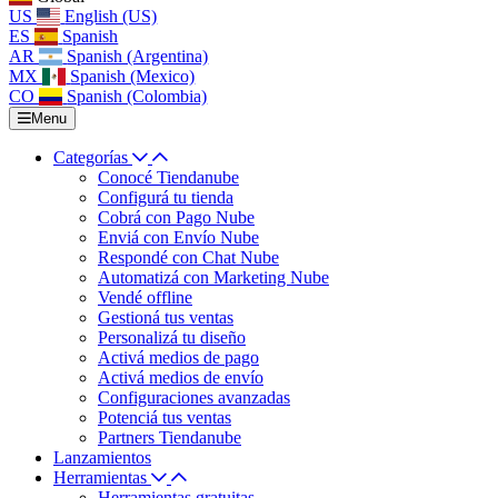
US
English (US)
ES
Spanish
AR
Spanish (Argentina)
MX
Spanish (Mexico)
CO
Spanish (Colombia)
Menu
Categorías
Conocé Tiendanube
Configurá tu tienda
Cobrá con Pago Nube
Enviá con Envío Nube
Respondé con Chat Nube
Automatizá con Marketing Nube
Vendé offline
Gestioná tus ventas
Personalizá tu diseño
Activá medios de pago
Activá medios de envío
Configuraciones avanzadas
Potenciá tus ventas
Partners Tiendanube
Lanzamientos
Herramientas
Herramientas gratuitas