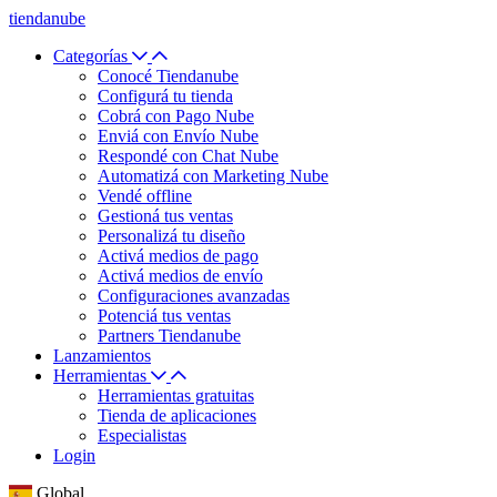
tiendanube
Categorías
Conocé Tiendanube
Configurá tu tienda
Cobrá con Pago Nube
Enviá con Envío Nube
Respondé con Chat Nube
Automatizá con Marketing Nube
Vendé offline
Gestioná tus ventas
Personalizá tu diseño
Activá medios de pago
Activá medios de envío
Configuraciones avanzadas
Potenciá tus ventas
Partners Tiendanube
Lanzamientos
Herramientas
Herramientas gratuitas
Tienda de aplicaciones
Especialistas
Login
Global