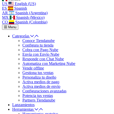
US
English (US)
ES
Spanish
AR
Spanish (Argentina)
MX
Spanish (Mexico)
CO
Spanish (Colombia)
Menu
Categorías
Conoce Tiendanube
Configura tu tienda
Cobra con Pago Nube
Envía con Envío Nube
Responde con Chat Nube
Automatiza con Marketing Nube
Vende offline
Gestiona tus ventas
Personaliza tu diseño
Activa medios de pago
Activa medios de envío
Configuraciones avanzadas
Potencia tus ventas
Partners Tiendanube
Lanzamientos
Herramientas
Herramientas gratuitas