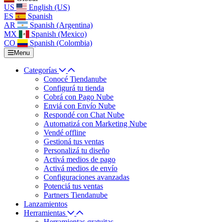
US
English (US)
ES
Spanish
AR
Spanish (Argentina)
MX
Spanish (Mexico)
CO
Spanish (Colombia)
Menu
Categorías
Conocé Tiendanube
Configurá tu tienda
Cobrá con Pago Nube
Enviá con Envío Nube
Respondé con Chat Nube
Automatizá con Marketing Nube
Vendé offline
Gestioná tus ventas
Personalizá tu diseño
Activá medios de pago
Activá medios de envío
Configuraciones avanzadas
Potenciá tus ventas
Partners Tiendanube
Lanzamientos
Herramientas
Herramientas gratuitas