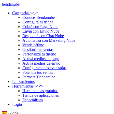
tiendanube
Categorías
Conocé Tiendanube
Configurá tu tienda
Cobrá con Pago Nube
Enviá con Envío Nube
Respondé con Chat Nube
Automatizá con Marketing Nube
Vendé offline
Gestioná tus ventas
Personalizá tu diseño
Activá medios de pago
Activá medios de envío
Configuraciones avanzadas
Potenciá tus ventas
Partners Tiendanube
Lanzamientos
Herramientas
Herramientas gratuitas
Tienda de aplicaciones
Especialistas
Login
Global