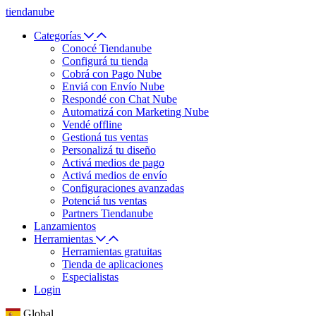
tiendanube
Categorías
Conocé Tiendanube
Configurá tu tienda
Cobrá con Pago Nube
Enviá con Envío Nube
Respondé con Chat Nube
Automatizá con Marketing Nube
Vendé offline
Gestioná tus ventas
Personalizá tu diseño
Activá medios de pago
Activá medios de envío
Configuraciones avanzadas
Potenciá tus ventas
Partners Tiendanube
Lanzamientos
Herramientas
Herramientas gratuitas
Tienda de aplicaciones
Especialistas
Login
Global