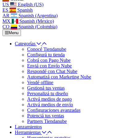
US
English (US)
ES
Spanish
AR
Spanish (Argentina)
MX
Spanish (Mexico)
CO
Spanish (Colombia)
Menu
Categorías
Conocé Tiendanube
Configurá tu tienda
Cobrá con Pago Nube
Enviá con Envío Nube
Respondé con Chat Nube
Automatizá con Marketing Nube
Vendé offline
Gestioná tus ventas
Personalizá tu diseño
Activá medios de pago
Activá medios de envío
Configuraciones avanzadas
Potenciá tus ventas
Partners Tiendanube
Lanzamientos
Herramientas
Herramientas gratuitas