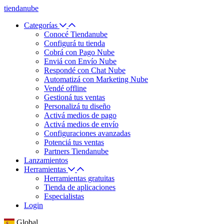
tiendanube
Categorías
Conocé Tiendanube
Configurá tu tienda
Cobrá con Pago Nube
Enviá con Envío Nube
Respondé con Chat Nube
Automatizá con Marketing Nube
Vendé offline
Gestioná tus ventas
Personalizá tu diseño
Activá medios de pago
Activá medios de envío
Configuraciones avanzadas
Potenciá tus ventas
Partners Tiendanube
Lanzamientos
Herramientas
Herramientas gratuitas
Tienda de aplicaciones
Especialistas
Login
Global