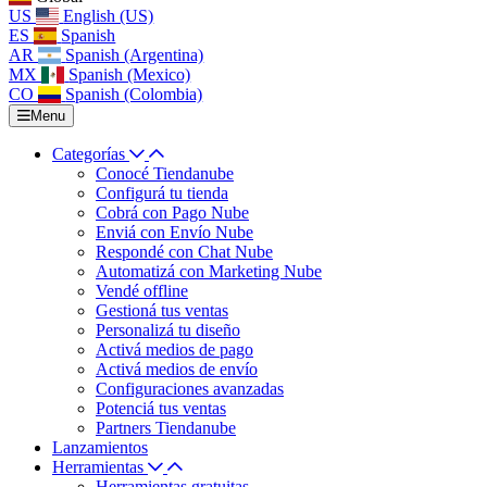
US
English (US)
ES
Spanish
AR
Spanish (Argentina)
MX
Spanish (Mexico)
CO
Spanish (Colombia)
Menu
Categorías
Conocé Tiendanube
Configurá tu tienda
Cobrá con Pago Nube
Enviá con Envío Nube
Respondé con Chat Nube
Automatizá con Marketing Nube
Vendé offline
Gestioná tus ventas
Personalizá tu diseño
Activá medios de pago
Activá medios de envío
Configuraciones avanzadas
Potenciá tus ventas
Partners Tiendanube
Lanzamientos
Herramientas
Herramientas gratuitas