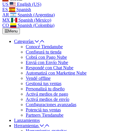
US
English (US)
ES
Spanish
AR
Spanish (Argentina)
MX
Spanish (Mexico)
CO
Spanish (Colombia)
Menu
Categorías
Conocé Tiendanube
Configurá tu tienda
Cobrá con Pago Nube
Enviá con Envío Nube
Respondé con Chat Nube
Automatizá con Marketing Nube
Vendé offline
Gestioná tus ventas
Personalizá tu diseño
Activá medios de pago
Activá medios de envío
Configuraciones avanzadas
Potenciá tus ventas
Partners Tiendanube
Lanzamientos
Herramientas
Herramientas gratuitas