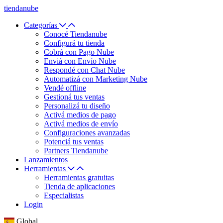
tiendanube
Categorías
Conocé Tiendanube
Configurá tu tienda
Cobrá con Pago Nube
Enviá con Envío Nube
Respondé con Chat Nube
Automatizá con Marketing Nube
Vendé offline
Gestioná tus ventas
Personalizá tu diseño
Activá medios de pago
Activá medios de envío
Configuraciones avanzadas
Potenciá tus ventas
Partners Tiendanube
Lanzamientos
Herramientas
Herramientas gratuitas
Tienda de aplicaciones
Especialistas
Login
Global