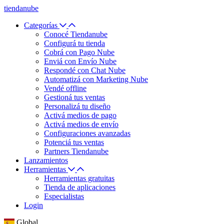
tiendanube
Categorías
Conocé Tiendanube
Configurá tu tienda
Cobrá con Pago Nube
Enviá con Envío Nube
Respondé con Chat Nube
Automatizá con Marketing Nube
Vendé offline
Gestioná tus ventas
Personalizá tu diseño
Activá medios de pago
Activá medios de envío
Configuraciones avanzadas
Potenciá tus ventas
Partners Tiendanube
Lanzamientos
Herramientas
Herramientas gratuitas
Tienda de aplicaciones
Especialistas
Login
Global