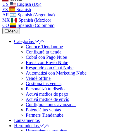
US
English (US)
ES
Spanish
AR
Spanish (Argentina)
MX
Spanish (Mexico)
CO
Spanish (Colombia)
Menu
Categorías
Conocé Tiendanube
Configurá tu tienda
Cobrá con Pago Nube
Enviá con Envío Nube
Respondé con Chat Nube
Automatizá con Marketing Nube
Vendé offline
Gestioná tus ventas
Personalizá tu diseño
Activá medios de pago
Activá medios de envío
Configuraciones avanzadas
Potenciá tus ventas
Partners Tiendanube
Lanzamientos
Herramientas
Herramientas gratuitas