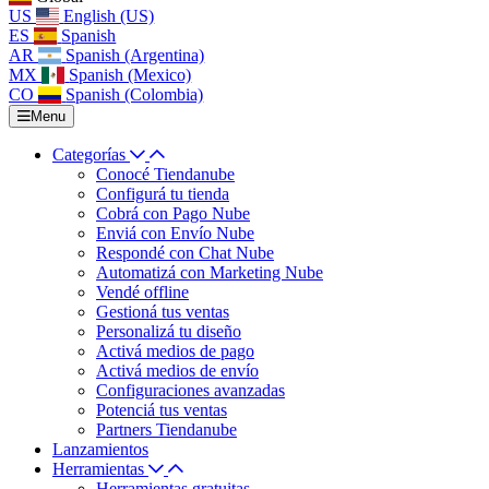
US
English (US)
ES
Spanish
AR
Spanish (Argentina)
MX
Spanish (Mexico)
CO
Spanish (Colombia)
Menu
Categorías
Conocé Tiendanube
Configurá tu tienda
Cobrá con Pago Nube
Enviá con Envío Nube
Respondé con Chat Nube
Automatizá con Marketing Nube
Vendé offline
Gestioná tus ventas
Personalizá tu diseño
Activá medios de pago
Activá medios de envío
Configuraciones avanzadas
Potenciá tus ventas
Partners Tiendanube
Lanzamientos
Herramientas
Herramientas gratuitas