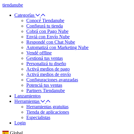
tiendanube
Categorías
Conocé Tiendanube
Configurá tu tienda
Cobrá con Pago Nube
Enviá con Envío Nube
Respondé con Chat Nube
Automatizá con Marketing Nube
Vendé offline
Gestioná tus ventas
Personalizá tu diseño
Activá medios de pago
Activá medios de envío
Configuraciones avanzadas
Potenciá tus ventas
Partners Tiendanube
Lanzamientos
Herramientas
Herramientas gratuitas
Tienda de aplicaciones
Especialistas
Login
Global