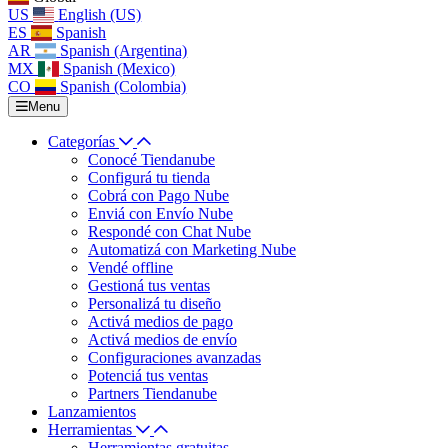
US
English (US)
ES
Spanish
AR
Spanish (Argentina)
MX
Spanish (Mexico)
CO
Spanish (Colombia)
Menu
Categorías
Conocé Tiendanube
Configurá tu tienda
Cobrá con Pago Nube
Enviá con Envío Nube
Respondé con Chat Nube
Automatizá con Marketing Nube
Vendé offline
Gestioná tus ventas
Personalizá tu diseño
Activá medios de pago
Activá medios de envío
Configuraciones avanzadas
Potenciá tus ventas
Partners Tiendanube
Lanzamientos
Herramientas
Herramientas gratuitas