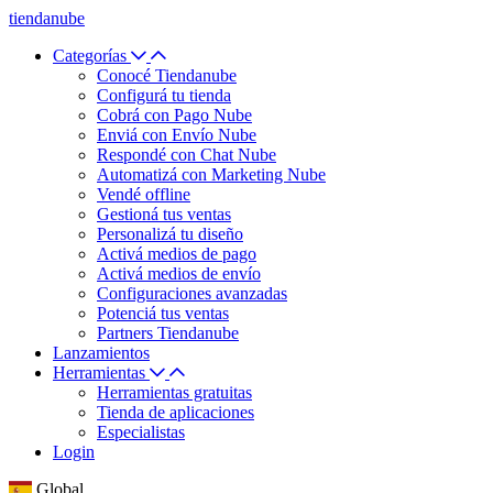
tiendanube
Categorías
Conocé Tiendanube
Configurá tu tienda
Cobrá con Pago Nube
Enviá con Envío Nube
Respondé con Chat Nube
Automatizá con Marketing Nube
Vendé offline
Gestioná tus ventas
Personalizá tu diseño
Activá medios de pago
Activá medios de envío
Configuraciones avanzadas
Potenciá tus ventas
Partners Tiendanube
Lanzamientos
Herramientas
Herramientas gratuitas
Tienda de aplicaciones
Especialistas
Login
Global