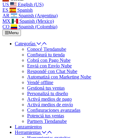
US
English (US)
ES
Spanish
AR
Spanish (Argentina)
MX
Spanish (Mexico)
CO
Spanish (Colombia)
Menu
Categorías
Conocé Tiendanube
Configurá tu tienda
Cobrá con Pago Nube
Enviá con Envío Nube
Respondé con Chat Nube
Automatizá con Marketing Nube
Vendé offline
Gestioná tus ventas
Personalizá tu diseño
Activá medios de pago
Activá medios de envío
Configuraciones avanzadas
Potenciá tus ventas
Partners Tiendanube
Lanzamientos
Herramientas
Herramientas gratuitas