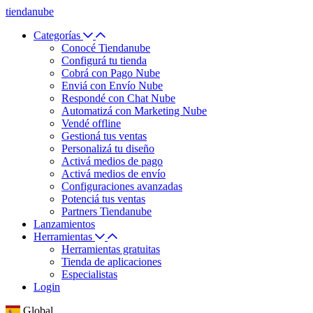
tiendanube
Categorías
Conocé Tiendanube
Configurá tu tienda
Cobrá con Pago Nube
Enviá con Envío Nube
Respondé con Chat Nube
Automatizá con Marketing Nube
Vendé offline
Gestioná tus ventas
Personalizá tu diseño
Activá medios de pago
Activá medios de envío
Configuraciones avanzadas
Potenciá tus ventas
Partners Tiendanube
Lanzamientos
Herramientas
Herramientas gratuitas
Tienda de aplicaciones
Especialistas
Login
Global