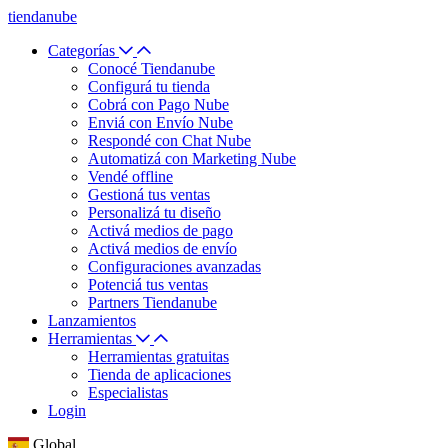
tiendanube
Categorías
Conocé Tiendanube
Configurá tu tienda
Cobrá con Pago Nube
Enviá con Envío Nube
Respondé con Chat Nube
Automatizá con Marketing Nube
Vendé offline
Gestioná tus ventas
Personalizá tu diseño
Activá medios de pago
Activá medios de envío
Configuraciones avanzadas
Potenciá tus ventas
Partners Tiendanube
Lanzamientos
Herramientas
Herramientas gratuitas
Tienda de aplicaciones
Especialistas
Login
Global