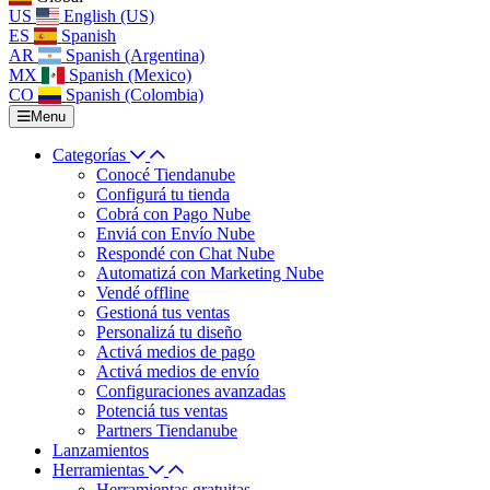
US
English (US)
ES
Spanish
AR
Spanish (Argentina)
MX
Spanish (Mexico)
CO
Spanish (Colombia)
Menu
Categorías
Conocé Tiendanube
Configurá tu tienda
Cobrá con Pago Nube
Enviá con Envío Nube
Respondé con Chat Nube
Automatizá con Marketing Nube
Vendé offline
Gestioná tus ventas
Personalizá tu diseño
Activá medios de pago
Activá medios de envío
Configuraciones avanzadas
Potenciá tus ventas
Partners Tiendanube
Lanzamientos
Herramientas
Herramientas gratuitas