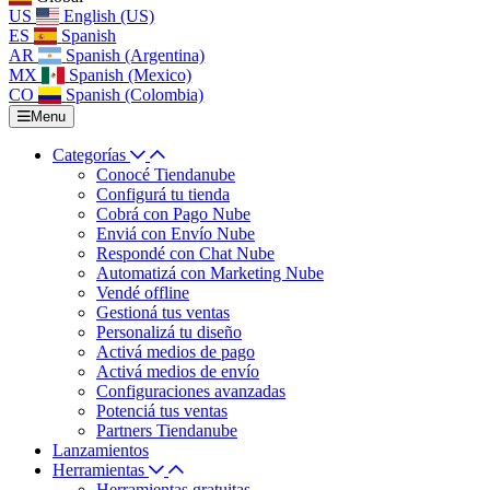
US
English (US)
ES
Spanish
AR
Spanish (Argentina)
MX
Spanish (Mexico)
CO
Spanish (Colombia)
Menu
Categorías
Conocé Tiendanube
Configurá tu tienda
Cobrá con Pago Nube
Enviá con Envío Nube
Respondé con Chat Nube
Automatizá con Marketing Nube
Vendé offline
Gestioná tus ventas
Personalizá tu diseño
Activá medios de pago
Activá medios de envío
Configuraciones avanzadas
Potenciá tus ventas
Partners Tiendanube
Lanzamientos
Herramientas
Herramientas gratuitas