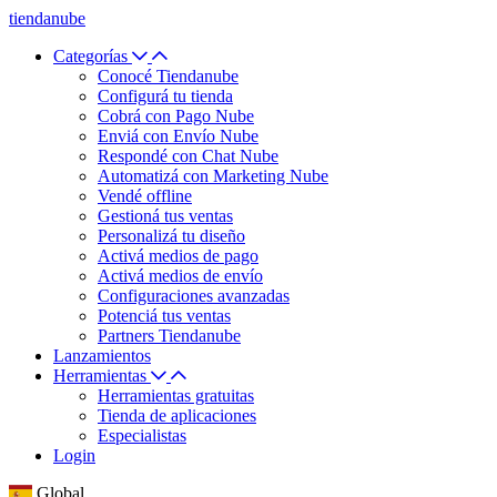
tiendanube
Categorías
Conocé Tiendanube
Configurá tu tienda
Cobrá con Pago Nube
Enviá con Envío Nube
Respondé con Chat Nube
Automatizá con Marketing Nube
Vendé offline
Gestioná tus ventas
Personalizá tu diseño
Activá medios de pago
Activá medios de envío
Configuraciones avanzadas
Potenciá tus ventas
Partners Tiendanube
Lanzamientos
Herramientas
Herramientas gratuitas
Tienda de aplicaciones
Especialistas
Login
Global