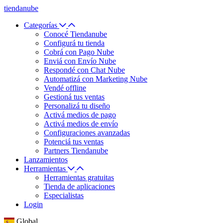
tiendanube
Categorías
Conocé Tiendanube
Configurá tu tienda
Cobrá con Pago Nube
Enviá con Envío Nube
Respondé con Chat Nube
Automatizá con Marketing Nube
Vendé offline
Gestioná tus ventas
Personalizá tu diseño
Activá medios de pago
Activá medios de envío
Configuraciones avanzadas
Potenciá tus ventas
Partners Tiendanube
Lanzamientos
Herramientas
Herramientas gratuitas
Tienda de aplicaciones
Especialistas
Login
Global