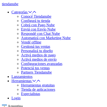
tiendanube
Categorías
Conocé Tiendanube
Configurá tu tienda
Cobrá con Pago Nube
Enviá con Envío Nube
Respondé con Chat Nube
Automatizá con Marketing Nube
Vendé offline
Gestioná tus ventas
Personalizá tu diseño
Activá medios de pago
Activá medios de envío
Configuraciones avanzadas
Potenciá tus ventas
Partners Tiendanube
Lanzamientos
Herramientas
Herramientas gratuitas
Tienda de aplicaciones
Especialistas
Login
Argentina