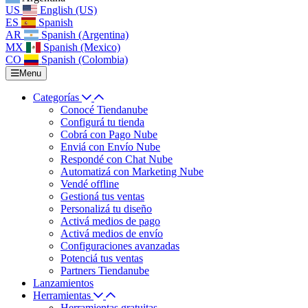
US
English (US)
ES
Spanish
AR
Spanish (Argentina)
MX
Spanish (Mexico)
CO
Spanish (Colombia)
Menu
Categorías
Conocé Tiendanube
Configurá tu tienda
Cobrá con Pago Nube
Enviá con Envío Nube
Respondé con Chat Nube
Automatizá con Marketing Nube
Vendé offline
Gestioná tus ventas
Personalizá tu diseño
Activá medios de pago
Activá medios de envío
Configuraciones avanzadas
Potenciá tus ventas
Partners Tiendanube
Lanzamientos
Herramientas
Herramientas gratuitas