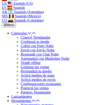
US
English (US)
ES
Spanish
AR
Spanish (Argentina)
MX
Spanish (Mexico)
CO
Spanish (Colombia)
Menu
Categorías
Conocé Tiendanube
Configurá tu tienda
Cobrá con Pago Nube
Enviá con Envío Nube
Respondé con Chat Nube
Automatizá con Marketing Nube
Vendé offline
Gestioná tus ventas
Personalizá tu diseño
Activá medios de pago
Activá medios de envío
Configuraciones avanzadas
Potenciá tus ventas
Partners Tiendanube
Lanzamientos
Herramientas
Herramientas gratuitas