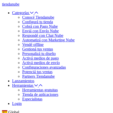
tiendanube
Categorías
Conocé Tiendanube
Configurá tu tienda
Cobrá con Pago Nube
Enviá con Envío Nube
Respondé con Chat Nube
Automatizá con Marketing Nube
Vendé offline
Gestioná tus ventas
Personalizá tu diseño
Activá medios de pago
Activá medios de envío
Configuraciones avanzadas
Potenciá tus ventas
Partners Tiendanube
Lanzamientos
Herramientas
Herramientas gratuitas
Tienda de aplicaciones
Especialistas
Login
Global