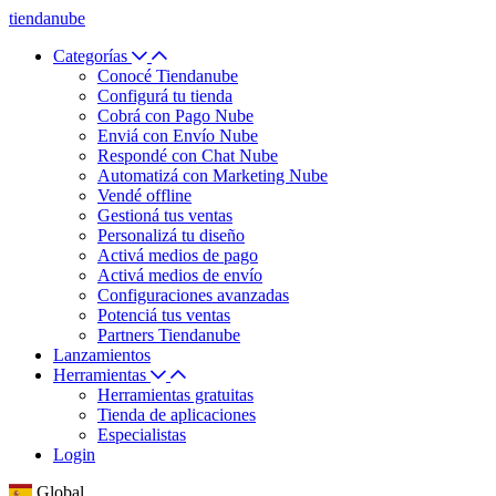
tiendanube
Categorías
Conocé Tiendanube
Configurá tu tienda
Cobrá con Pago Nube
Enviá con Envío Nube
Respondé con Chat Nube
Automatizá con Marketing Nube
Vendé offline
Gestioná tus ventas
Personalizá tu diseño
Activá medios de pago
Activá medios de envío
Configuraciones avanzadas
Potenciá tus ventas
Partners Tiendanube
Lanzamientos
Herramientas
Herramientas gratuitas
Tienda de aplicaciones
Especialistas
Login
Global