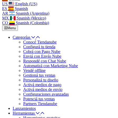
US
English (US)
ES
Spanish
AR
Spanish (Argentina)
MX
Spanish (Mexico)
CO
Spanish (Colombia)
Menu
Categorías
Conocé Tiendanube
Configurá tu tienda
Cobrá con Pago Nube
Enviá con Envío Nube
Respondé con Chat Nube
Automatizá con Marketing Nube
Vendé offline
Gestioná tus ventas
Personalizá tu diseño
Activá medios de pago
Activá medios de envío
Configuraciones avanzadas
Potenciá tus ventas
Partners Tiendanube
Lanzamientos
Herramientas
Herramientas gratuitas