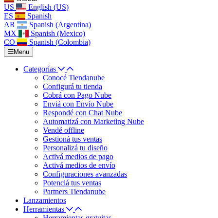
US
English (US)
ES
Spanish
AR
Spanish (Argentina)
MX
Spanish (Mexico)
CO
Spanish (Colombia)
Menu
Categorías
Conocé Tiendanube
Configurá tu tienda
Cobrá con Pago Nube
Enviá con Envío Nube
Respondé con Chat Nube
Automatizá con Marketing Nube
Vendé offline
Gestioná tus ventas
Personalizá tu diseño
Activá medios de pago
Activá medios de envío
Configuraciones avanzadas
Potenciá tus ventas
Partners Tiendanube
Lanzamientos
Herramientas
Herramientas gratuitas