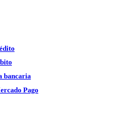
édito
bito
a bancaria
Mercado Pago