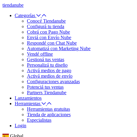
tiendanube
Categorías
Conocé Tiendanube
Configurá tu tienda
Cobrá con Pago Nube
Enviá con Envío Nube
Respondé con Chat Nube
Automatizá con Marketing Nube
Vendé offline
Gestioná tus ventas
Personalizá tu diseño
Activá medios de pago
Activá medios de envío
Configuraciones avanzadas
Potenciá tus ventas
Partners Tiendanube
Lanzamientos
Herramientas
Herramientas gratuitas
Tienda de aplicaciones
Especialistas
Login
Global