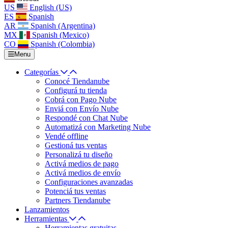
US
English (US)
ES
Spanish
AR
Spanish (Argentina)
MX
Spanish (Mexico)
CO
Spanish (Colombia)
Menu
Categorías
Conocé Tiendanube
Configurá tu tienda
Cobrá con Pago Nube
Enviá con Envío Nube
Respondé con Chat Nube
Automatizá con Marketing Nube
Vendé offline
Gestioná tus ventas
Personalizá tu diseño
Activá medios de pago
Activá medios de envío
Configuraciones avanzadas
Potenciá tus ventas
Partners Tiendanube
Lanzamientos
Herramientas
Herramientas gratuitas