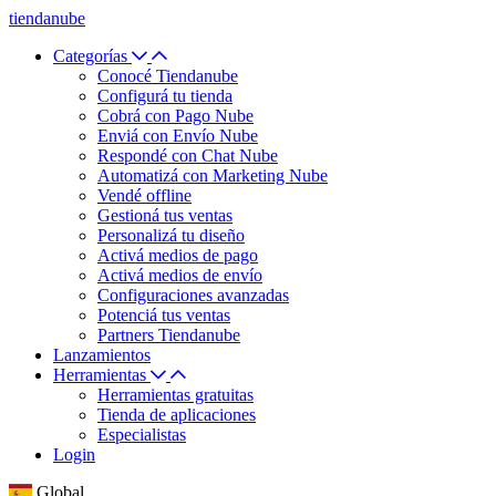
tiendanube
Categorías
Conocé Tiendanube
Configurá tu tienda
Cobrá con Pago Nube
Enviá con Envío Nube
Respondé con Chat Nube
Automatizá con Marketing Nube
Vendé offline
Gestioná tus ventas
Personalizá tu diseño
Activá medios de pago
Activá medios de envío
Configuraciones avanzadas
Potenciá tus ventas
Partners Tiendanube
Lanzamientos
Herramientas
Herramientas gratuitas
Tienda de aplicaciones
Especialistas
Login
Global