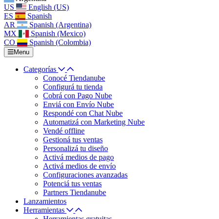
US
English (US)
ES
Spanish
AR
Spanish (Argentina)
MX
Spanish (Mexico)
CO
Spanish (Colombia)
Menu
Categorías
Conocé Tiendanube
Configurá tu tienda
Cobrá con Pago Nube
Enviá con Envío Nube
Respondé con Chat Nube
Automatizá con Marketing Nube
Vendé offline
Gestioná tus ventas
Personalizá tu diseño
Activá medios de pago
Activá medios de envío
Configuraciones avanzadas
Potenciá tus ventas
Partners Tiendanube
Lanzamientos
Herramientas
Herramientas gratuitas