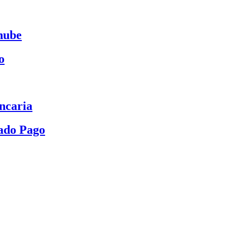
nube
o
ncaria
ado Pago