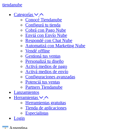
tiendanube
Categorías
Conocé Tiendanube
Configurá tu tienda
Cobrá con Pago Nube
Enviá con Envío Nube
Respondé con Chat Nube
Automatizá con Marketing Nube
Vendé offline
Gestioná tus ventas
Personalizá tu diseño
Activá medios de pago
Activá medios de envío
Configuraciones avanzadas
Potenciá tus ventas
Partners Tiendanube
Lanzamientos
Herramientas
Herramientas gratuitas
Tienda de aplicaciones
Especialistas
Login
Argentina