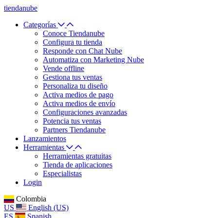
tiendanube
Categorías
Conoce Tiendanube
Configura tu tienda
Responde con Chat Nube
Automatiza con Marketing Nube
Vende offline
Gestiona tus ventas
Personaliza tu diseño
Activa medios de pago
Activa medios de envío
Configuraciones avanzadas
Potencia tus ventas
Partners Tiendanube
Lanzamientos
Herramientas
Herramientas gratuitas
Tienda de aplicaciones
Especialistas
Login
Colombia
US
English (US)
ES
Spanish