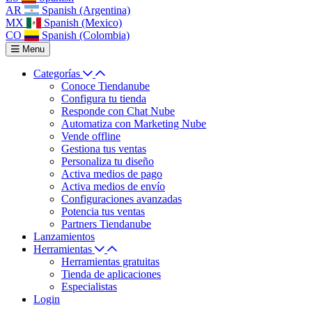
AR
Spanish (Argentina)
MX
Spanish (Mexico)
CO
Spanish (Colombia)
Menu
Categorías
Conoce Tiendanube
Configura tu tienda
Responde con Chat Nube
Automatiza con Marketing Nube
Vende offline
Gestiona tus ventas
Personaliza tu diseño
Activa medios de pago
Activa medios de envío
Configuraciones avanzadas
Potencia tus ventas
Partners Tiendanube
Lanzamientos
Herramientas
Herramientas gratuitas
Tienda de aplicaciones
Especialistas
Login