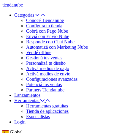
tiendanube
Categorías
Conocé Tiendanube
Configurá tu tienda
Cobrá con Pago Nube
Enviá con Envío Nube
Respondé con Chat Nube
Automatizá con Marketing Nube
Vendé offline
Gestioná tus ventas
Personalizá tu diseño
Activá medios de pago
Activá medios de envío
Configuraciones avanzadas
Potenciá tus ventas
Partners Tiendanube
Lanzamientos
Herramientas
Herramientas gratuitas
Tienda de aplicaciones
Especialistas
Login
Global