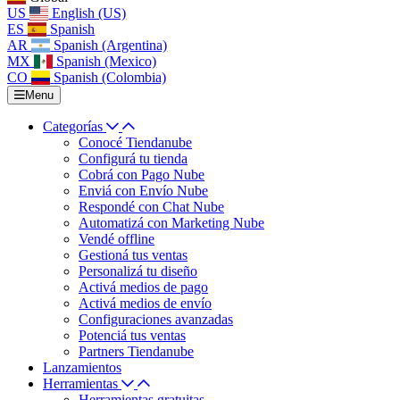
US
English (US)
ES
Spanish
AR
Spanish (Argentina)
MX
Spanish (Mexico)
CO
Spanish (Colombia)
Menu
Categorías
Conocé Tiendanube
Configurá tu tienda
Cobrá con Pago Nube
Enviá con Envío Nube
Respondé con Chat Nube
Automatizá con Marketing Nube
Vendé offline
Gestioná tus ventas
Personalizá tu diseño
Activá medios de pago
Activá medios de envío
Configuraciones avanzadas
Potenciá tus ventas
Partners Tiendanube
Lanzamientos
Herramientas
Herramientas gratuitas