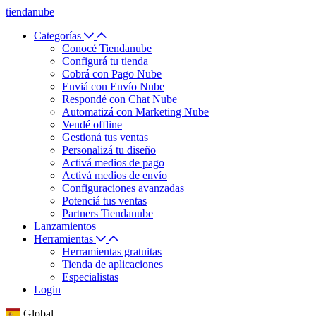
tiendanube
Categorías
Conocé Tiendanube
Configurá tu tienda
Cobrá con Pago Nube
Enviá con Envío Nube
Respondé con Chat Nube
Automatizá con Marketing Nube
Vendé offline
Gestioná tus ventas
Personalizá tu diseño
Activá medios de pago
Activá medios de envío
Configuraciones avanzadas
Potenciá tus ventas
Partners Tiendanube
Lanzamientos
Herramientas
Herramientas gratuitas
Tienda de aplicaciones
Especialistas
Login
Global