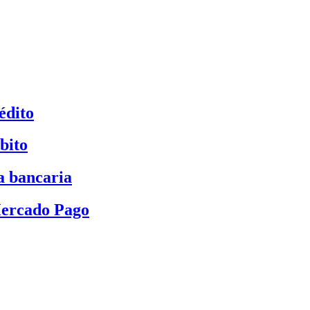
édito
bito
a bancaria
Mercado Pago