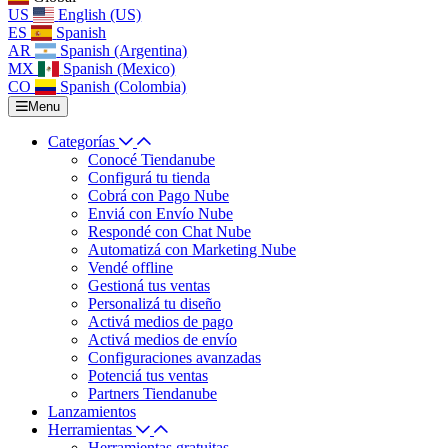
US
English (US)
ES
Spanish
AR
Spanish (Argentina)
MX
Spanish (Mexico)
CO
Spanish (Colombia)
Menu
Categorías
Conocé Tiendanube
Configurá tu tienda
Cobrá con Pago Nube
Enviá con Envío Nube
Respondé con Chat Nube
Automatizá con Marketing Nube
Vendé offline
Gestioná tus ventas
Personalizá tu diseño
Activá medios de pago
Activá medios de envío
Configuraciones avanzadas
Potenciá tus ventas
Partners Tiendanube
Lanzamientos
Herramientas
Herramientas gratuitas