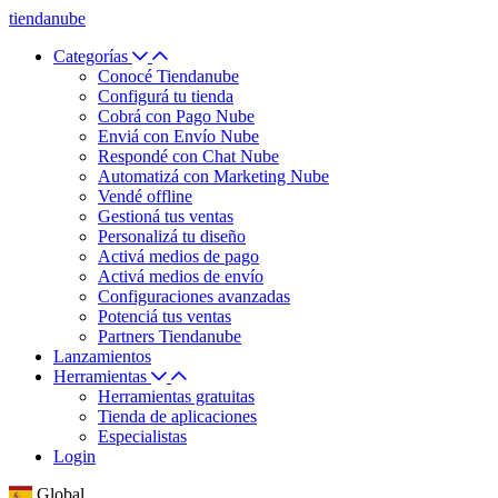
tiendanube
Categorías
Conocé Tiendanube
Configurá tu tienda
Cobrá con Pago Nube
Enviá con Envío Nube
Respondé con Chat Nube
Automatizá con Marketing Nube
Vendé offline
Gestioná tus ventas
Personalizá tu diseño
Activá medios de pago
Activá medios de envío
Configuraciones avanzadas
Potenciá tus ventas
Partners Tiendanube
Lanzamientos
Herramientas
Herramientas gratuitas
Tienda de aplicaciones
Especialistas
Login
Global