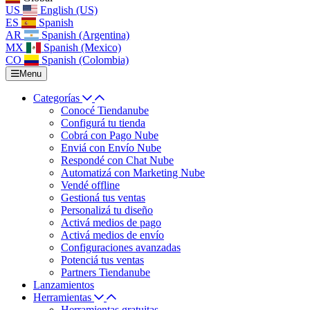
US
English (US)
ES
Spanish
AR
Spanish (Argentina)
MX
Spanish (Mexico)
CO
Spanish (Colombia)
Menu
Categorías
Conocé Tiendanube
Configurá tu tienda
Cobrá con Pago Nube
Enviá con Envío Nube
Respondé con Chat Nube
Automatizá con Marketing Nube
Vendé offline
Gestioná tus ventas
Personalizá tu diseño
Activá medios de pago
Activá medios de envío
Configuraciones avanzadas
Potenciá tus ventas
Partners Tiendanube
Lanzamientos
Herramientas
Herramientas gratuitas