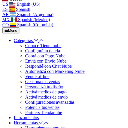
US
English (US)
ES
Spanish
AR
Spanish (Argentina)
MX
Spanish (Mexico)
CO
Spanish (Colombia)
Menu
Categorías
Conocé Tiendanube
Configurá tu tienda
Cobrá con Pago Nube
Enviá con Envío Nube
Respondé con Chat Nube
Automatizá con Marketing Nube
Vendé offline
Gestioná tus ventas
Personalizá tu diseño
Activá medios de pago
Activá medios de envío
Configuraciones avanzadas
Potenciá tus ventas
Partners Tiendanube
Lanzamientos
Herramientas
Herramientas gratuitas