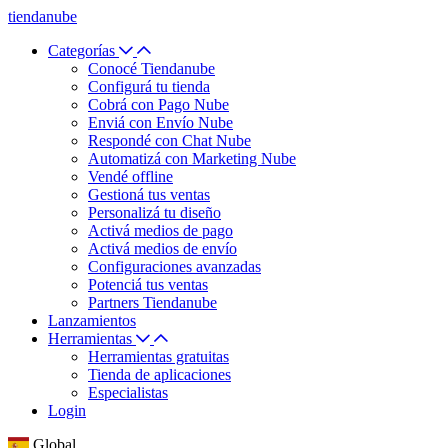
tiendanube
Categorías
Conocé Tiendanube
Configurá tu tienda
Cobrá con Pago Nube
Enviá con Envío Nube
Respondé con Chat Nube
Automatizá con Marketing Nube
Vendé offline
Gestioná tus ventas
Personalizá tu diseño
Activá medios de pago
Activá medios de envío
Configuraciones avanzadas
Potenciá tus ventas
Partners Tiendanube
Lanzamientos
Herramientas
Herramientas gratuitas
Tienda de aplicaciones
Especialistas
Login
Global