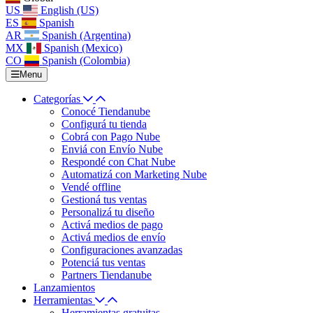
US
English (US)
ES
Spanish
AR
Spanish (Argentina)
MX
Spanish (Mexico)
CO
Spanish (Colombia)
Menu
Categorías
Conocé Tiendanube
Configurá tu tienda
Cobrá con Pago Nube
Enviá con Envío Nube
Respondé con Chat Nube
Automatizá con Marketing Nube
Vendé offline
Gestioná tus ventas
Personalizá tu diseño
Activá medios de pago
Activá medios de envío
Configuraciones avanzadas
Potenciá tus ventas
Partners Tiendanube
Lanzamientos
Herramientas
Herramientas gratuitas