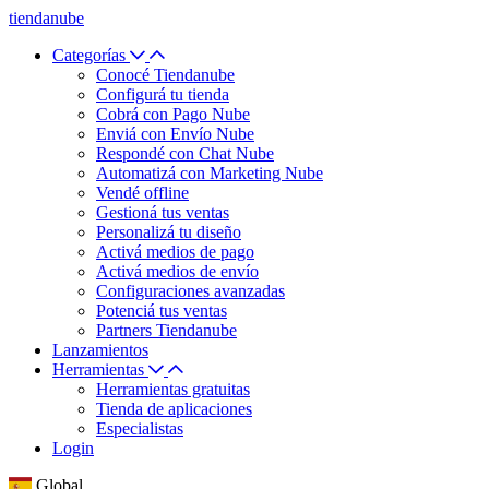
tiendanube
Categorías
Conocé Tiendanube
Configurá tu tienda
Cobrá con Pago Nube
Enviá con Envío Nube
Respondé con Chat Nube
Automatizá con Marketing Nube
Vendé offline
Gestioná tus ventas
Personalizá tu diseño
Activá medios de pago
Activá medios de envío
Configuraciones avanzadas
Potenciá tus ventas
Partners Tiendanube
Lanzamientos
Herramientas
Herramientas gratuitas
Tienda de aplicaciones
Especialistas
Login
Global