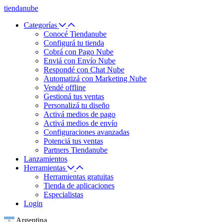
tiendanube
Categorías
Conocé Tiendanube
Configurá tu tienda
Cobrá con Pago Nube
Enviá con Envío Nube
Respondé con Chat Nube
Automatizá con Marketing Nube
Vendé offline
Gestioná tus ventas
Personalizá tu diseño
Activá medios de pago
Activá medios de envío
Configuraciones avanzadas
Potenciá tus ventas
Partners Tiendanube
Lanzamientos
Herramientas
Herramientas gratuitas
Tienda de aplicaciones
Especialistas
Login
Argentina