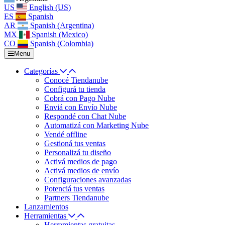
US
English (US)
ES
Spanish
AR
Spanish (Argentina)
MX
Spanish (Mexico)
CO
Spanish (Colombia)
Menu
Categorías
Conocé Tiendanube
Configurá tu tienda
Cobrá con Pago Nube
Enviá con Envío Nube
Respondé con Chat Nube
Automatizá con Marketing Nube
Vendé offline
Gestioná tus ventas
Personalizá tu diseño
Activá medios de pago
Activá medios de envío
Configuraciones avanzadas
Potenciá tus ventas
Partners Tiendanube
Lanzamientos
Herramientas
Herramientas gratuitas