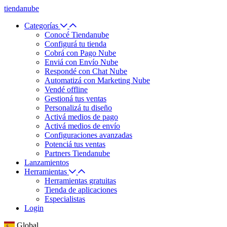
tiendanube
Categorías
Conocé Tiendanube
Configurá tu tienda
Cobrá con Pago Nube
Enviá con Envío Nube
Respondé con Chat Nube
Automatizá con Marketing Nube
Vendé offline
Gestioná tus ventas
Personalizá tu diseño
Activá medios de pago
Activá medios de envío
Configuraciones avanzadas
Potenciá tus ventas
Partners Tiendanube
Lanzamientos
Herramientas
Herramientas gratuitas
Tienda de aplicaciones
Especialistas
Login
Global