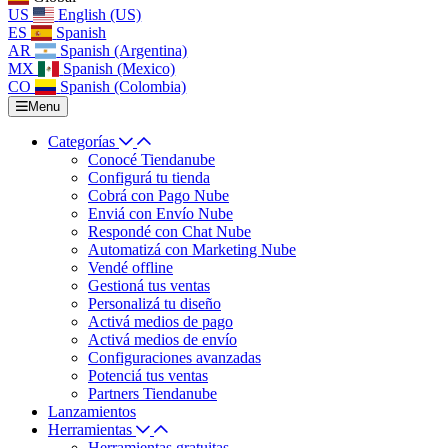
US
English (US)
ES
Spanish
AR
Spanish (Argentina)
MX
Spanish (Mexico)
CO
Spanish (Colombia)
Menu
Categorías
Conocé Tiendanube
Configurá tu tienda
Cobrá con Pago Nube
Enviá con Envío Nube
Respondé con Chat Nube
Automatizá con Marketing Nube
Vendé offline
Gestioná tus ventas
Personalizá tu diseño
Activá medios de pago
Activá medios de envío
Configuraciones avanzadas
Potenciá tus ventas
Partners Tiendanube
Lanzamientos
Herramientas
Herramientas gratuitas