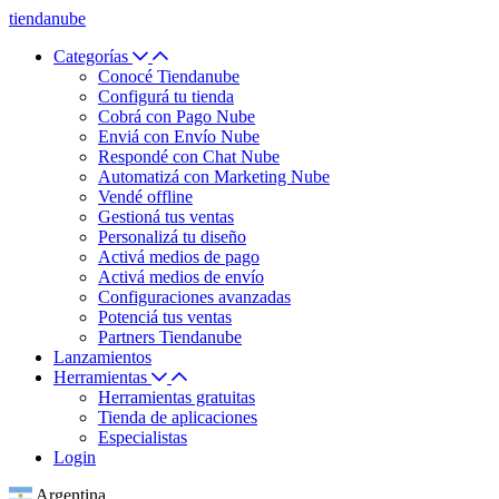
tiendanube
Categorías
Conocé Tiendanube
Configurá tu tienda
Cobrá con Pago Nube
Enviá con Envío Nube
Respondé con Chat Nube
Automatizá con Marketing Nube
Vendé offline
Gestioná tus ventas
Personalizá tu diseño
Activá medios de pago
Activá medios de envío
Configuraciones avanzadas
Potenciá tus ventas
Partners Tiendanube
Lanzamientos
Herramientas
Herramientas gratuitas
Tienda de aplicaciones
Especialistas
Login
Argentina