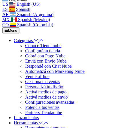
US
English (US)
ES
Spanish
AR
Spanish (Argentina)
MX
Spanish (Mexico)
CO
Spanish (Colombia)
Menu
Categorías
Conocé Tiendanube
Configurá tu tienda
Cobrá con Pago Nube
Enviá con Envío Nube
Respondé con Chat Nube
Automatizá con Marketing Nube
Vendé offline
Gestioná tus ventas
Personalizá tu diseño
Activá medios de pago
Activá medios de envío
Configuraciones avanzadas
Potenciá tus ventas
Partners Tiendanube
Lanzamientos
Herramientas
Herramientas gratuitas