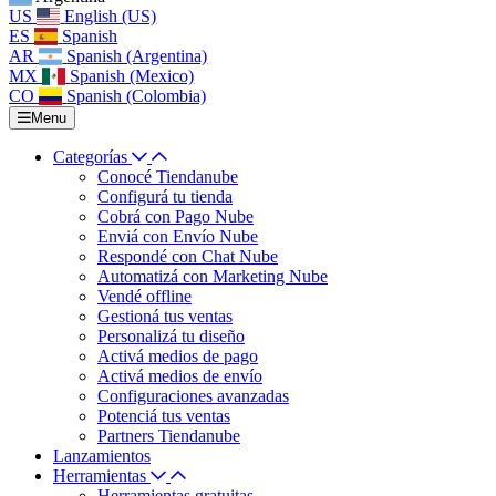
US
English (US)
ES
Spanish
AR
Spanish (Argentina)
MX
Spanish (Mexico)
CO
Spanish (Colombia)
Menu
Categorías
Conocé Tiendanube
Configurá tu tienda
Cobrá con Pago Nube
Enviá con Envío Nube
Respondé con Chat Nube
Automatizá con Marketing Nube
Vendé offline
Gestioná tus ventas
Personalizá tu diseño
Activá medios de pago
Activá medios de envío
Configuraciones avanzadas
Potenciá tus ventas
Partners Tiendanube
Lanzamientos
Herramientas
Herramientas gratuitas