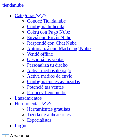
tiendanube
Categorías
Conocé Tiendanube
Configurá tu tienda
Cobrá con Pago Nube
Enviá con Envío Nube
Respondé con Chat Nube
Automatizá con Marketing Nube
Vendé offline
Gestioná tus ventas
Personalizá tu diseño
Activá medios de pago
Activá medios de envío
Configuraciones avanzadas
Potenciá tus ventas
Partners Tiendanube
Lanzamientos
Herramientas
Herramientas gratuitas
Tienda de aplicaciones
Especialistas
Login
Argentina