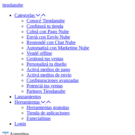
tiendanube
Categorías
Conocé Tiendanube
Configurá tu tienda
Cobrá con Pago Nube
Enviá con Envío Nube
Respondé con Chat Nube
Automatizá con Marketing Nube
Vendé offline
Gestioná tus ventas
Personalizá tu diseño
Activá medios de pago
Activá medios de envío
Configuraciones avanzadas
Potenciá tus ventas
Partners Tiendanube
Lanzamientos
Herramientas
Herramientas gratuitas
Tienda de aplicaciones
Especialistas
Login
Argentina