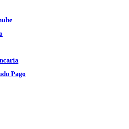
nube
o
ncaria
ado Pago