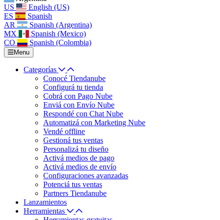
US
English (US)
ES
Spanish
AR
Spanish (Argentina)
MX
Spanish (Mexico)
CO
Spanish (Colombia)
Menu
Categorías
Conocé Tiendanube
Configurá tu tienda
Cobrá con Pago Nube
Enviá con Envío Nube
Respondé con Chat Nube
Automatizá con Marketing Nube
Vendé offline
Gestioná tus ventas
Personalizá tu diseño
Activá medios de pago
Activá medios de envío
Configuraciones avanzadas
Potenciá tus ventas
Partners Tiendanube
Lanzamientos
Herramientas
Herramientas gratuitas