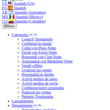
US
English (US)
ES
Spanish
AR
Spanish (Argentina)
MX
Spanish (Mexico)
CO
Spanish (Colombia)
Menu
Categorías
Conocé Tiendanube
Configurá tu tienda
Cobrá con Pago Nube
Enviá con Envío Nube
Respondé con Chat Nube
Automatizá con Marketing Nube
Vendé offline
Gestioná tus ventas
Personalizá tu diseño
Activá medios de pago
Activá medios de envío
Configuraciones avanzadas
Potenciá tus ventas
Partners Tiendanube
Lanzamientos
Herramientas
Herramientas gratuitas