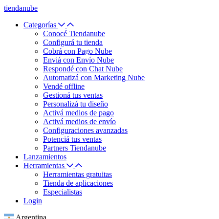
tiendanube
Categorías
Conocé Tiendanube
Configurá tu tienda
Cobrá con Pago Nube
Enviá con Envío Nube
Respondé con Chat Nube
Automatizá con Marketing Nube
Vendé offline
Gestioná tus ventas
Personalizá tu diseño
Activá medios de pago
Activá medios de envío
Configuraciones avanzadas
Potenciá tus ventas
Partners Tiendanube
Lanzamientos
Herramientas
Herramientas gratuitas
Tienda de aplicaciones
Especialistas
Login
Argentina