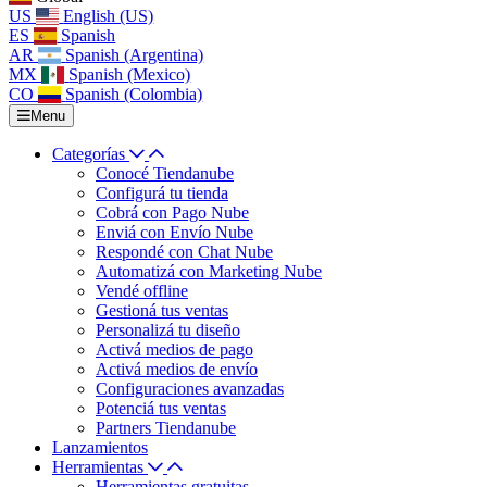
US
English (US)
ES
Spanish
AR
Spanish (Argentina)
MX
Spanish (Mexico)
CO
Spanish (Colombia)
Menu
Categorías
Conocé Tiendanube
Configurá tu tienda
Cobrá con Pago Nube
Enviá con Envío Nube
Respondé con Chat Nube
Automatizá con Marketing Nube
Vendé offline
Gestioná tus ventas
Personalizá tu diseño
Activá medios de pago
Activá medios de envío
Configuraciones avanzadas
Potenciá tus ventas
Partners Tiendanube
Lanzamientos
Herramientas
Herramientas gratuitas