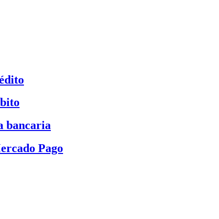
édito
bito
a bancaria
Mercado Pago