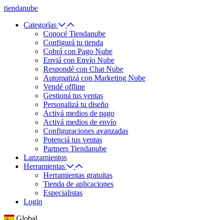
tiendanube
Categorías
Conocé Tiendanube
Configurá tu tienda
Cobrá con Pago Nube
Enviá con Envío Nube
Respondé con Chat Nube
Automatizá con Marketing Nube
Vendé offline
Gestioná tus ventas
Personalizá tu diseño
Activá medios de pago
Activá medios de envío
Configuraciones avanzadas
Potenciá tus ventas
Partners Tiendanube
Lanzamientos
Herramientas
Herramientas gratuitas
Tienda de aplicaciones
Especialistas
Login
Global