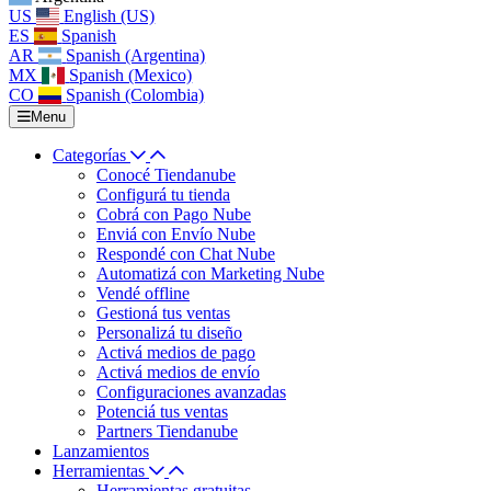
US
English (US)
ES
Spanish
AR
Spanish (Argentina)
MX
Spanish (Mexico)
CO
Spanish (Colombia)
Menu
Categorías
Conocé Tiendanube
Configurá tu tienda
Cobrá con Pago Nube
Enviá con Envío Nube
Respondé con Chat Nube
Automatizá con Marketing Nube
Vendé offline
Gestioná tus ventas
Personalizá tu diseño
Activá medios de pago
Activá medios de envío
Configuraciones avanzadas
Potenciá tus ventas
Partners Tiendanube
Lanzamientos
Herramientas
Herramientas gratuitas