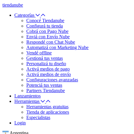
tiendanube
Categorías
Conocé Tiendanube
Configurá tu tienda
Cobrá con Pago Nube
Enviá con Envío Nube
Respondé con Chat Nube
Automatizá con Marketing Nube
Vendé offline
Gestioná tus ventas
Personalizá tu diseño
Activá medios de pago
Activá medios de envío
Configuraciones avanzadas
Potenciá tus ventas
Partners Tiendanube
Lanzamientos
Herramientas
Herramientas gratuitas
Tienda de aplicaciones
Especialistas
Login
Argentina