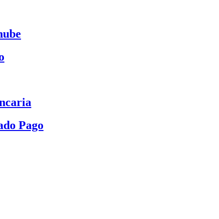
nube
o
ncaria
ado Pago