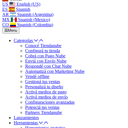
US
English (US)
ES
Spanish
AR
Spanish (Argentina)
MX
Spanish (Mexico)
CO
Spanish (Colombia)
Menu
Categorías
Conocé Tiendanube
Configurá tu tienda
Cobrá con Pago Nube
Enviá con Envío Nube
Respondé con Chat Nube
Automatizá con Marketing Nube
Vendé offline
Gestioná tus ventas
Personalizá tu diseño
Activá medios de pago
Activá medios de envío
Configuraciones avanzadas
Potenciá tus ventas
Partners Tiendanube
Lanzamientos
Herramientas
Herramientas gratuitas