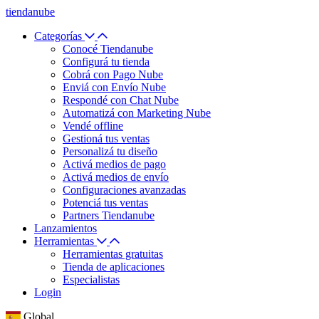
tiendanube
Categorías
Conocé Tiendanube
Configurá tu tienda
Cobrá con Pago Nube
Enviá con Envío Nube
Respondé con Chat Nube
Automatizá con Marketing Nube
Vendé offline
Gestioná tus ventas
Personalizá tu diseño
Activá medios de pago
Activá medios de envío
Configuraciones avanzadas
Potenciá tus ventas
Partners Tiendanube
Lanzamientos
Herramientas
Herramientas gratuitas
Tienda de aplicaciones
Especialistas
Login
Global