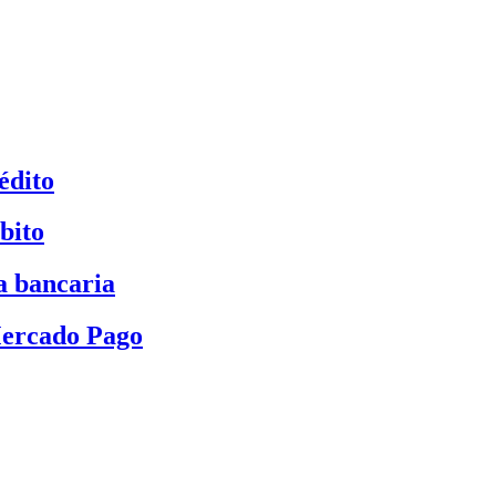
édito
bito
a bancaria
Mercado Pago