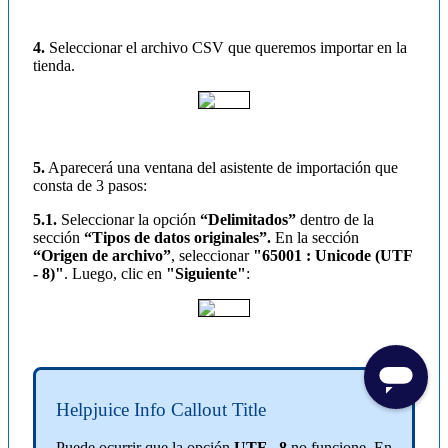
4.
Seleccionar el archivo CSV que queremos importar en la
tienda.
5.
Aparecerá una ventana del asistente de importación que
consta de 3 pasos:
5.1.
Seleccionar la opción
“Delimitados”
dentro de la
sección
“Tipos de datos originales”.
En la sección
“Origen de archivo”
, seleccionar
"65001 : Unicode (UTF
- 8)"
. Luego, clic en
"Siguiente"
:
Helpjuice Info Callout Title
Puede ocurrir que la opción
UTF - 8
no funcione. En