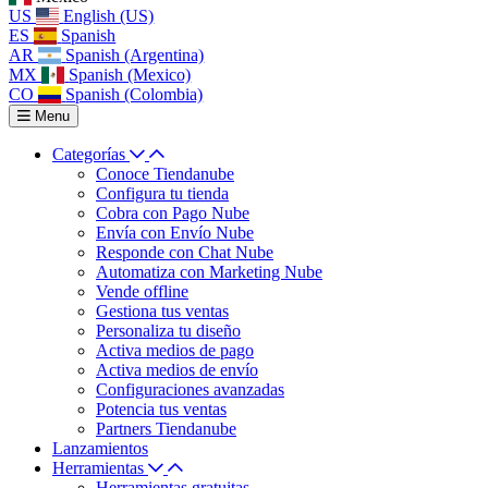
US
English (US)
ES
Spanish
AR
Spanish (Argentina)
MX
Spanish (Mexico)
CO
Spanish (Colombia)
Menu
Categorías
Conoce Tiendanube
Configura tu tienda
Cobra con Pago Nube
Envía con Envío Nube
Responde con Chat Nube
Automatiza con Marketing Nube
Vende offline
Gestiona tus ventas
Personaliza tu diseño
Activa medios de pago
Activa medios de envío
Configuraciones avanzadas
Potencia tus ventas
Partners Tiendanube
Lanzamientos
Herramientas
Herramientas gratuitas