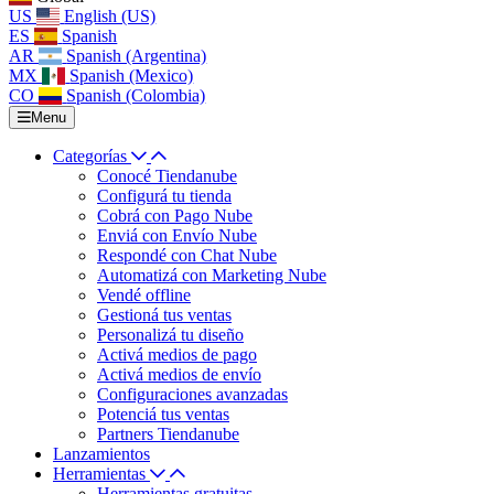
US
English (US)
ES
Spanish
AR
Spanish (Argentina)
MX
Spanish (Mexico)
CO
Spanish (Colombia)
Menu
Categorías
Conocé Tiendanube
Configurá tu tienda
Cobrá con Pago Nube
Enviá con Envío Nube
Respondé con Chat Nube
Automatizá con Marketing Nube
Vendé offline
Gestioná tus ventas
Personalizá tu diseño
Activá medios de pago
Activá medios de envío
Configuraciones avanzadas
Potenciá tus ventas
Partners Tiendanube
Lanzamientos
Herramientas
Herramientas gratuitas