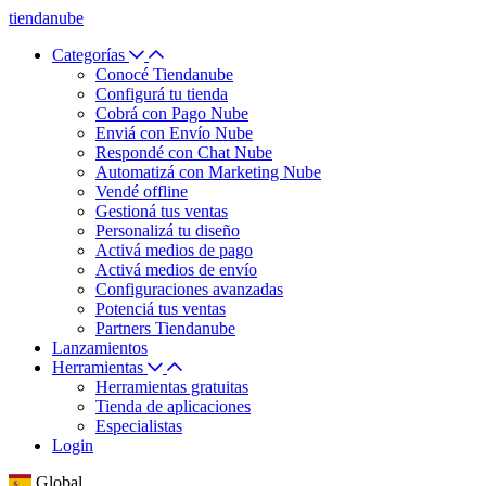
tiendanube
Categorías
Conocé Tiendanube
Configurá tu tienda
Cobrá con Pago Nube
Enviá con Envío Nube
Respondé con Chat Nube
Automatizá con Marketing Nube
Vendé offline
Gestioná tus ventas
Personalizá tu diseño
Activá medios de pago
Activá medios de envío
Configuraciones avanzadas
Potenciá tus ventas
Partners Tiendanube
Lanzamientos
Herramientas
Herramientas gratuitas
Tienda de aplicaciones
Especialistas
Login
Global