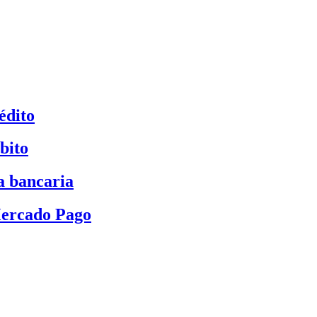
édito
bito
a bancaria
Mercado Pago