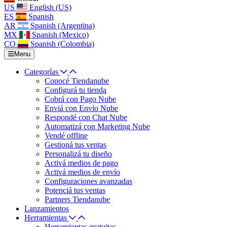
US
English (US)
ES
Spanish
AR
Spanish (Argentina)
MX
Spanish (Mexico)
CO
Spanish (Colombia)
Menu
Categorías
Conocé Tiendanube
Configurá tu tienda
Cobrá con Pago Nube
Enviá con Envío Nube
Respondé con Chat Nube
Automatizá con Marketing Nube
Vendé offline
Gestioná tus ventas
Personalizá tu diseño
Activá medios de pago
Activá medios de envío
Configuraciones avanzadas
Potenciá tus ventas
Partners Tiendanube
Lanzamientos
Herramientas
Herramientas gratuitas