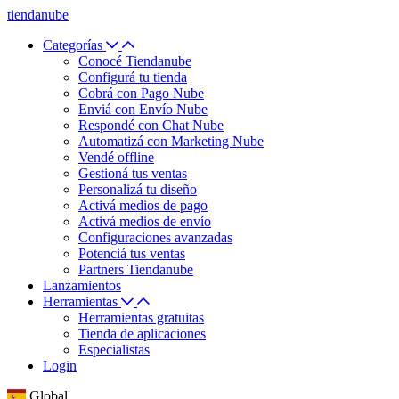
tiendanube
Categorías
Conocé Tiendanube
Configurá tu tienda
Cobrá con Pago Nube
Enviá con Envío Nube
Respondé con Chat Nube
Automatizá con Marketing Nube
Vendé offline
Gestioná tus ventas
Personalizá tu diseño
Activá medios de pago
Activá medios de envío
Configuraciones avanzadas
Potenciá tus ventas
Partners Tiendanube
Lanzamientos
Herramientas
Herramientas gratuitas
Tienda de aplicaciones
Especialistas
Login
Global