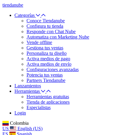
tiendanube
Categorías
Conoce Tiendanube
Configura tu tienda
Responde con Chat Nube
Automatiza con Marketing Nube
Vende offline
Gestiona tus ventas
Personaliza tu diseño
Activa medios de pago
Activa medios de envío
Configuraciones avanzadas
Potencia tus ventas
Partners Tiendanube
Lanzamientos
Herramientas
Herramientas gratuitas
Tienda de aplicaciones
Especialistas
Login
Colombia
US
English (US)
ES
Spanish