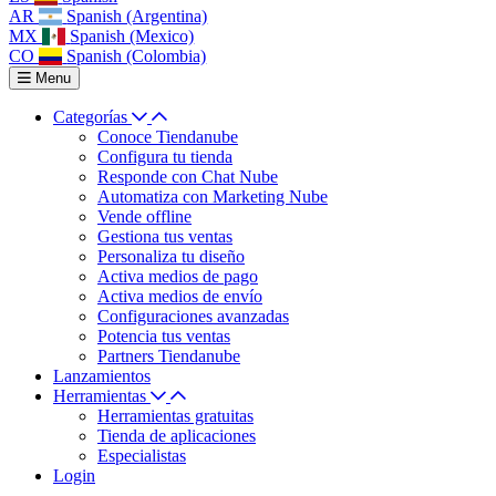
AR
Spanish (Argentina)
MX
Spanish (Mexico)
CO
Spanish (Colombia)
Menu
Categorías
Conoce Tiendanube
Configura tu tienda
Responde con Chat Nube
Automatiza con Marketing Nube
Vende offline
Gestiona tus ventas
Personaliza tu diseño
Activa medios de pago
Activa medios de envío
Configuraciones avanzadas
Potencia tus ventas
Partners Tiendanube
Lanzamientos
Herramientas
Herramientas gratuitas
Tienda de aplicaciones
Especialistas
Login