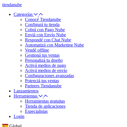
tiendanube
Categorías
Conocé Tiendanube
Configurá tu tienda
Cobrá con Pago Nube
Enviá con Envío Nube
Respondé con Chat Nube
Automatizá con Marketing Nube
Vendé offline
Gestioná tus ventas
Personalizá tu diseño
Activá medios de pago
Activá medios de envío
Configuraciones avanzadas
Potenciá tus ventas
Partners Tiendanube
Lanzamientos
Herramientas
Herramientas gratuitas
Tienda de aplicaciones
Especialistas
Login
Global