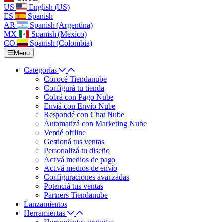
US
English (US)
ES
Spanish
AR
Spanish (Argentina)
MX
Spanish (Mexico)
CO
Spanish (Colombia)
Menu
Categorías
Conocé Tiendanube
Configurá tu tienda
Cobrá con Pago Nube
Enviá con Envío Nube
Respondé con Chat Nube
Automatizá con Marketing Nube
Vendé offline
Gestioná tus ventas
Personalizá tu diseño
Activá medios de pago
Activá medios de envío
Configuraciones avanzadas
Potenciá tus ventas
Partners Tiendanube
Lanzamientos
Herramientas
Herramientas gratuitas