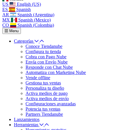
US
English (US)
ES
Spanish
AR
Spanish (Argentina)
MX
Spanish (Mexico)
CO
Spanish (Colombia)
Menu
Categorías
Conoce Tiendanube
Configura tu tienda
Cobra con Pago Nube
Envía con Envío Nube
Responde con Chat Nube
Automatiza con Marketing Nube
Vende offline
Gestiona tus ventas
Personaliza tu diseño
Activa medios de pago
Activa medios de envío
Configuraciones avanzadas
Potencia tus ventas
Partners Tiendanube
Lanzamientos
Herramientas
Herramientas gratuitas