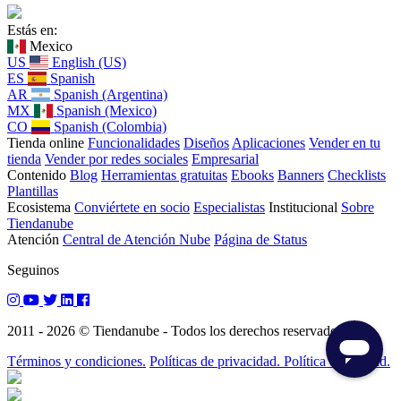
Estás en:
Mexico
US
English (US)
ES
Spanish
AR
Spanish (Argentina)
MX
Spanish (Mexico)
CO
Spanish (Colombia)
Tienda online
Funcionalidades
Diseños
Aplicaciones
Vender en tu
tienda
Vender por redes sociales
Empresarial
Contenido
Blog
Herramientas gratuitas
Ebooks
Banners
Checklists
Plantillas
Ecosistema
Conviértete en socio
Especialistas
Institucional
Sobre
Tiendanube
Atención
Central de Atención Nube
Página de Status
Seguinos
2011 - 2026 © Tiendanube - Todos los derechos reservados.
Términos y condiciones.
Políticas de privacidad. Política de calidad.