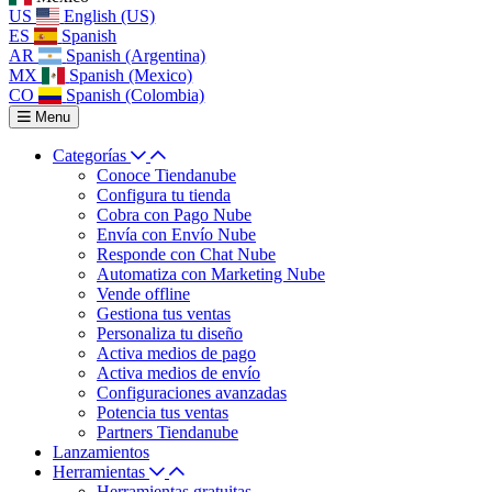
US
English (US)
ES
Spanish
AR
Spanish (Argentina)
MX
Spanish (Mexico)
CO
Spanish (Colombia)
Menu
Categorías
Conoce Tiendanube
Configura tu tienda
Cobra con Pago Nube
Envía con Envío Nube
Responde con Chat Nube
Automatiza con Marketing Nube
Vende offline
Gestiona tus ventas
Personaliza tu diseño
Activa medios de pago
Activa medios de envío
Configuraciones avanzadas
Potencia tus ventas
Partners Tiendanube
Lanzamientos
Herramientas
Herramientas gratuitas