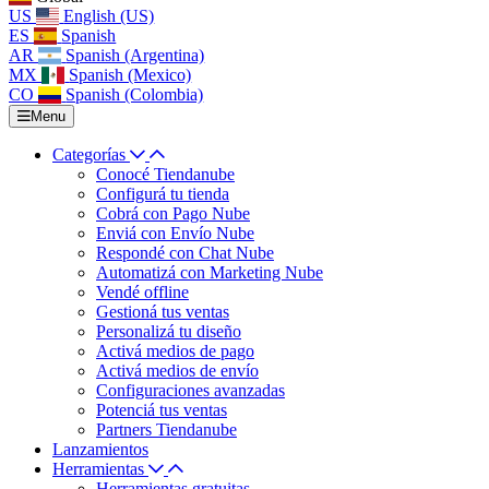
US
English (US)
ES
Spanish
AR
Spanish (Argentina)
MX
Spanish (Mexico)
CO
Spanish (Colombia)
Menu
Categorías
Conocé Tiendanube
Configurá tu tienda
Cobrá con Pago Nube
Enviá con Envío Nube
Respondé con Chat Nube
Automatizá con Marketing Nube
Vendé offline
Gestioná tus ventas
Personalizá tu diseño
Activá medios de pago
Activá medios de envío
Configuraciones avanzadas
Potenciá tus ventas
Partners Tiendanube
Lanzamientos
Herramientas
Herramientas gratuitas