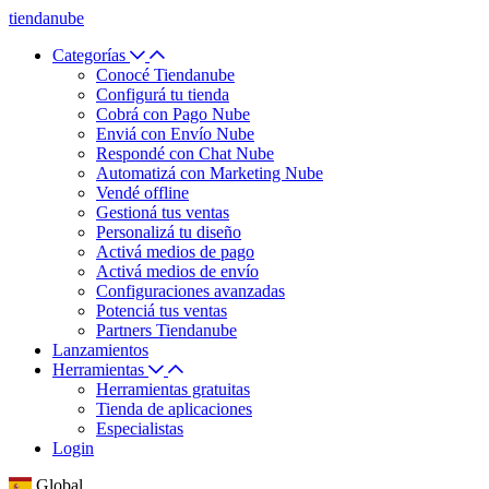
tiendanube
Categorías
Conocé Tiendanube
Configurá tu tienda
Cobrá con Pago Nube
Enviá con Envío Nube
Respondé con Chat Nube
Automatizá con Marketing Nube
Vendé offline
Gestioná tus ventas
Personalizá tu diseño
Activá medios de pago
Activá medios de envío
Configuraciones avanzadas
Potenciá tus ventas
Partners Tiendanube
Lanzamientos
Herramientas
Herramientas gratuitas
Tienda de aplicaciones
Especialistas
Login
Global