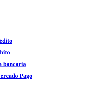
édito
bito
a bancaria
Mercado Pago