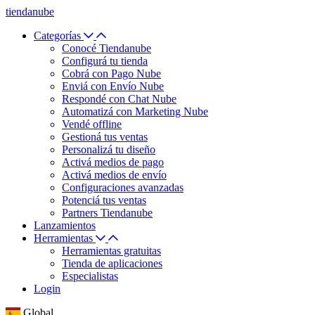
tiendanube
Categorías
Conocé Tiendanube
Configurá tu tienda
Cobrá con Pago Nube
Enviá con Envío Nube
Respondé con Chat Nube
Automatizá con Marketing Nube
Vendé offline
Gestioná tus ventas
Personalizá tu diseño
Activá medios de pago
Activá medios de envío
Configuraciones avanzadas
Potenciá tus ventas
Partners Tiendanube
Lanzamientos
Herramientas
Herramientas gratuitas
Tienda de aplicaciones
Especialistas
Login
Global