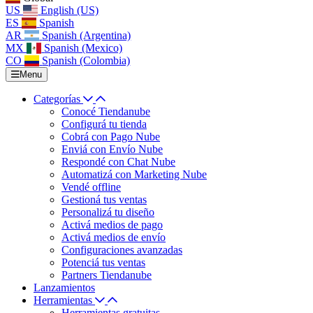
US
English (US)
ES
Spanish
AR
Spanish (Argentina)
MX
Spanish (Mexico)
CO
Spanish (Colombia)
Menu
Categorías
Conocé Tiendanube
Configurá tu tienda
Cobrá con Pago Nube
Enviá con Envío Nube
Respondé con Chat Nube
Automatizá con Marketing Nube
Vendé offline
Gestioná tus ventas
Personalizá tu diseño
Activá medios de pago
Activá medios de envío
Configuraciones avanzadas
Potenciá tus ventas
Partners Tiendanube
Lanzamientos
Herramientas
Herramientas gratuitas