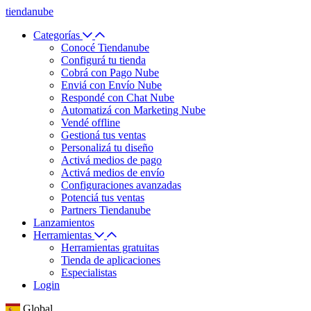
tiendanube
Categorías
Conocé Tiendanube
Configurá tu tienda
Cobrá con Pago Nube
Enviá con Envío Nube
Respondé con Chat Nube
Automatizá con Marketing Nube
Vendé offline
Gestioná tus ventas
Personalizá tu diseño
Activá medios de pago
Activá medios de envío
Configuraciones avanzadas
Potenciá tus ventas
Partners Tiendanube
Lanzamientos
Herramientas
Herramientas gratuitas
Tienda de aplicaciones
Especialistas
Login
Global