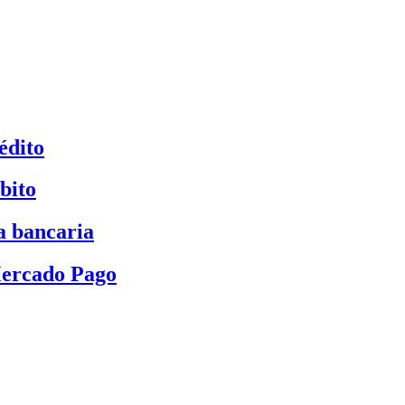
édito
bito
a bancaria
Mercado Pago