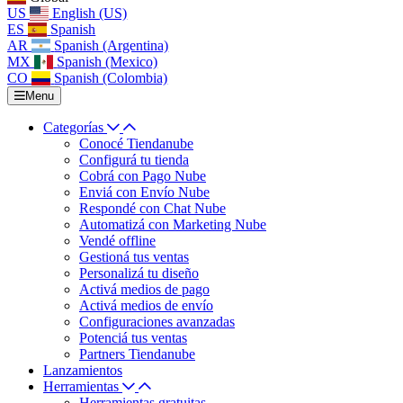
US
English (US)
ES
Spanish
AR
Spanish (Argentina)
MX
Spanish (Mexico)
CO
Spanish (Colombia)
Menu
Categorías
Conocé Tiendanube
Configurá tu tienda
Cobrá con Pago Nube
Enviá con Envío Nube
Respondé con Chat Nube
Automatizá con Marketing Nube
Vendé offline
Gestioná tus ventas
Personalizá tu diseño
Activá medios de pago
Activá medios de envío
Configuraciones avanzadas
Potenciá tus ventas
Partners Tiendanube
Lanzamientos
Herramientas
Herramientas gratuitas